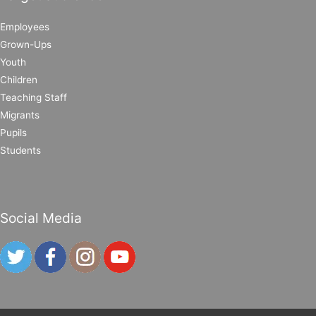
Employees
Grown-Ups
Youth
Children
Teaching Staff
Migrants
Pupils
Students
Social Media