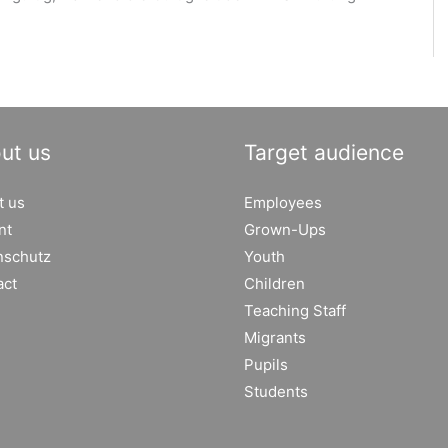
ut us
Target audience
t us
Employees
nt
Grown-Ups
nschutz
Youth
act
Children
Teaching Staff
Migrants
Pupils
Students