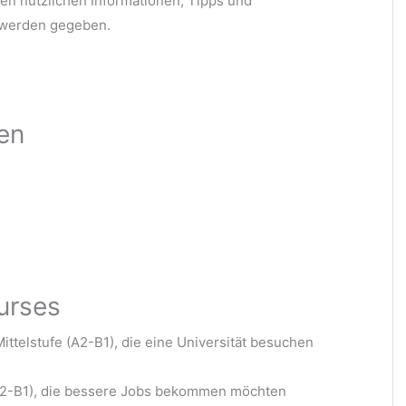
len nützlichen Informationen, Tipps und
werden gegeben.
ten
urses
ttelstufe (A2-B1), die eine Universität besuchen
(A2-B1), die bessere Jobs bekommen möchten