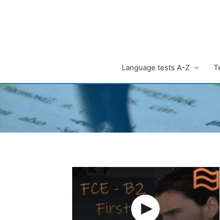
Zum
Inhalt
springen
Language tests A-Z
T