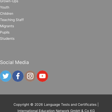
Grown-Ups
Youth
Children
Teaching Staff
Migrants
Pupils
Students
Social Media
Copyright © 2026
Language Tests and Certificates
|
International Education Network GmbH & Co KG