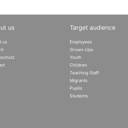
ut us
Target audience
t us
Employees
nt
Grown-Ups
nschutz
Youth
act
Children
Teaching Staff
Migrants
Pupils
Students