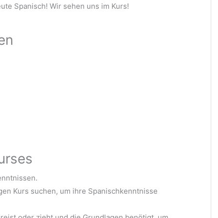
eute Spanisch! Wir sehen uns im Kurs!
ten
urses
enntnissen.
igen Kurs suchen, um ihre Spanischkenntnisse
 reist oder zieht und die Grundlagen benötigt, um